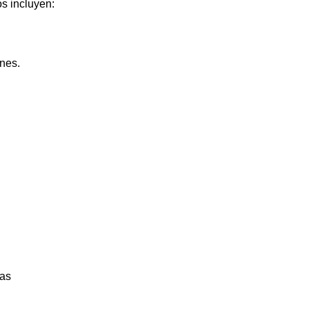
os incluyen:
nes.
ras