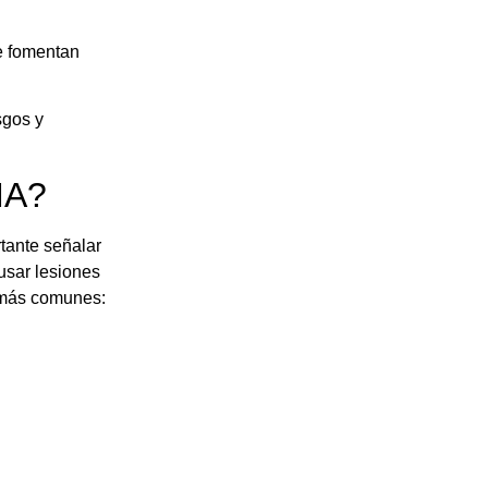
se fomentan
sgos y
MA?
rtante señalar
usar lesiones
s más comunes: