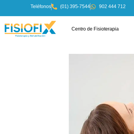
Teléfonos
(01) 395-7544
902 444 712
Centro de Fisioterapia