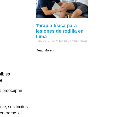
Terapia física para
lesiones de rodilla en
Lima
julio 29, 2026
No hay comentarios
Read More »
sibles
e.
 se preocupan
nte, sus límites
enerarse, el