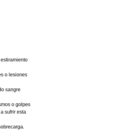
estiramiento
es o lesiones
do sangre
ismos o golpes
 sufrir esta
sobrecarga.