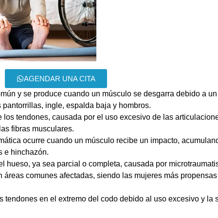
AGENDAR UNA CITA
omún y se produce cuando un músculo se desgarra debido a un 
 pantorrillas, ingle, espalda baja y hombros.
e los tendones, causada por el uso excesivo de las articulacion
as fibras musculares.
aumática ocurre cuando un músculo recibe un impacto, acumulan
s e hinchazón.
n el hueso, ya sea parcial o completa, causada por microtraumat
on áreas comunes afectadas, siendo las mujeres más propensas a
os tendones en el extremo del codo debido al uso excesivo y la 