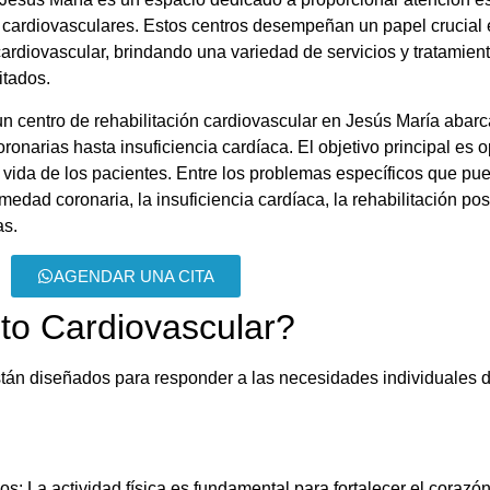
cardiovasculares. Estos centros desempeñan un papel crucial 
cardiovascular, brindando una variedad de servicios y tratamient
itados.
un centro de rehabilitación cardiovascular en Jesús María abar
arias hasta insuficiencia cardíaca. El objetivo principal es op
e vida de los pacientes. Entre los problemas específicos que p
rmedad coronaria, la insuficiencia cardíaca, la rehabilitación pos
as.
AGENDAR UNA CITA
to Cardiovascular?
están diseñados para responder a las necesidades individuales 
s: La actividad física es fundamental para fortalecer el corazón