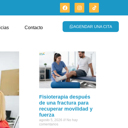
AGENDAR UNA CITA
icias
Contacto
Fisioterapia después
de una fractura para
recuperar movilidad y
fuerza
agosto 5, 2026
No hay
comentarios