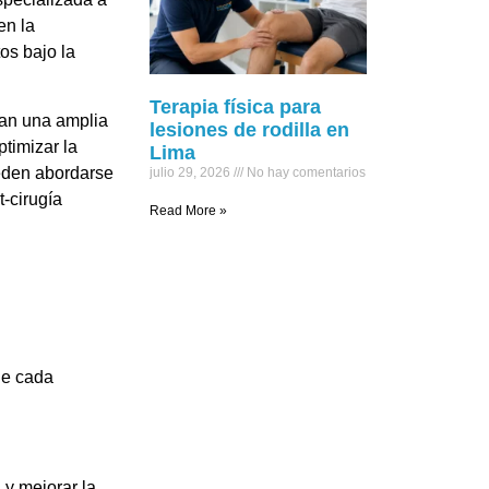
en la
os bajo la
Terapia física para
can una amplia
lesiones de rodilla en
timizar la
Lima
ueden abordarse
julio 29, 2026
No hay comentarios
t-cirugía
Read More »
de cada
 y mejorar la