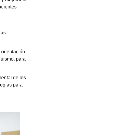
acientes
las
 orientación
aquismo, para
ental de los
tegias para