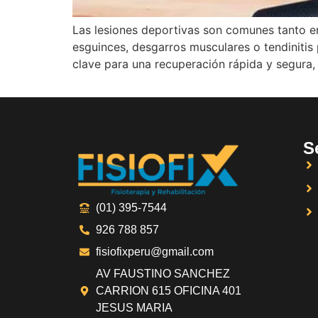
Las lesiones deportivas son comunes tanto en
esguinces, desgarros musculares o tendinitis 
clave para una recuperación rápida y segura, 
S
(01) 395-7544
926 788 857
fisiofixperu@gmail.com
AV FAUSTINO SANCHEZ
CARRION 615 OFICINA 401
JESUS MARIA