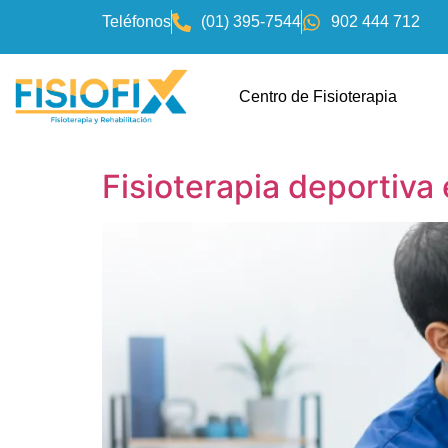
Teléfonos
(01) 395-7544
902 444 712
Centro de Fisioterapia
Fisioterapia deportiva