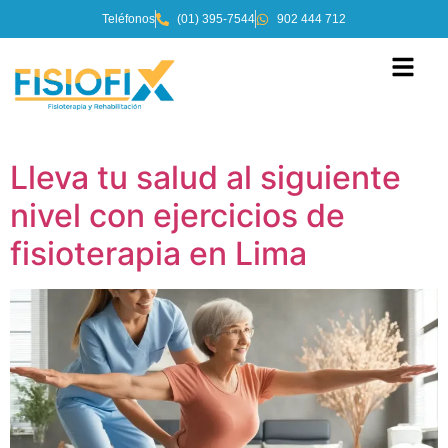
Teléfonos
(01) 395-7544
902 444 712
Lleva tu salud al siguiente
nivel con ejercicios de
fisioterapia en Lima